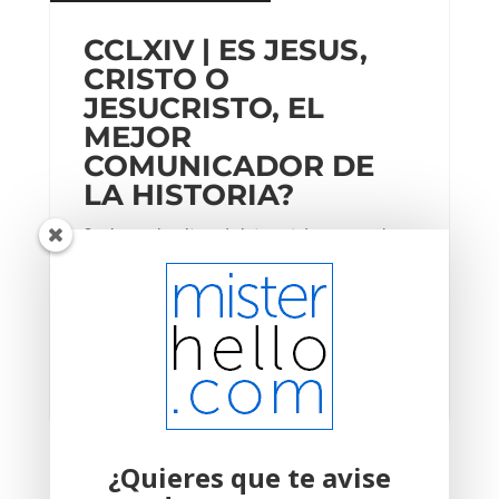
CCLXIV | ES JESUS,
CRISTO O
JESUCRISTO, EL
MEJOR
COMUNICADOR DE
LA HISTORIA?
Según un algoritmo de internet de esos que lo
calculan todo, Jesus, Cristo o Jesucristo es el
personaje más famoso, admirado e influyente de
la historia, seguido de cerca por Mahoma y de
lejos por la Rosalía. Y quiero hablar de él….
0 Comentario
« Entradas más antiguas
Entradas siguientes »
¿Quieres que te avise