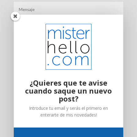
Enviar
No soy de cuidar ni descuidar mi
¿Quieres que te avise
reputación online.
cuando saque un nuevo
Esta es mi huella con mayor nivel
post?
de cuidado o descuido
Introduce tu email y serás el primero en
enterarte de mis novedades!
Y para lo que quieras, me tienes en el mail