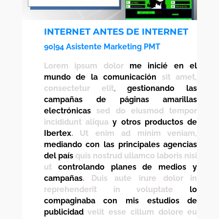
INTERNET ANTES DE INTERNET
90|94 Asistente Marketing PMT
Lorem ipsum dolor
me inicié en el
mundo de la comunicación
sit amet,
consectetur elit
,
gestionando las
campañas de páginas amarillas
electrónicas
sed do eiusmod tempor
incididunt aliqua
y otros productos de
Ibertex
.
Ut enim ad minim veniam,
mediando con las principales agencias
del país
quis nostrud ullamco laboris nisi
ut
controlando planes de medios y
campañas
.
Duis aute irure dolor in
reprehenderit in voluptate
lo
compaginaba con mis estudios de
publicidad
velit esse cillum dolore eu