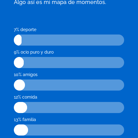
Algo así es mi mapa de momentos.
7% deporte
7%
7%
9% ocio puro y duro
9%
9%
10% amigos
10%
10%
12% comida
12%
12%
13% familia
13%
13%