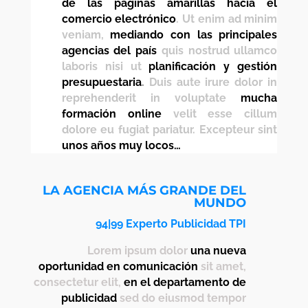
de las páginas amarillas hacia el
comercio electrónico
. Ut enim ad minim
veniam,
mediando con las principales
agencias del país
quis nostrud ullamco
laboris nisi ut
planificación y gestión
presupuestaria
.
Duis aute irure dolor in
reprehenderit in voluptate
mucha
formación online
velit esse cillum
dolore eu fugiat pariatur. Excepteur sint
unos años muy locos…
LA AGENCIA MÁS GRANDE DEL
MUNDO
94|99 Experto Publicidad TPI
Lorem ipsum dolor
una nueva
oportunidad en comunicación
sit amet,
consectetur elit,
en el departamento de
publicidad
sed do eiusmod tempor