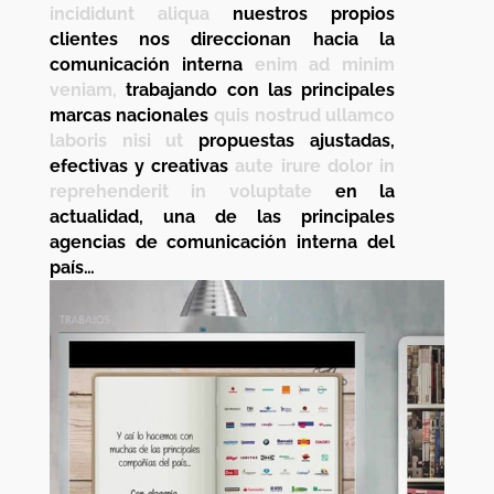
incididunt aliqua
nuestros propios
clientes nos direccionan hacia la
comunicación interna
enim ad minim
veniam,
trabajando con las principales
marcas nacionales
quis nostrud ullamco
laboris nisi ut
propuestas ajustadas,
efectivas y creativas
aute irure dolor in
reprehenderit in voluptate
en la
actualidad, una de las principales
agencias de comunicación interna del
país…