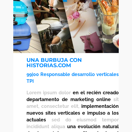
UNA BURBUJA CON
HISTORIAS.COM
99|00 Responsable desarrollo verticales
TPI
Lorem ipsum dolor
en el recién creado
departamento de marketing online
sit
amet, consectetur elit,
implementación
nuevos sites verticales e impulso a los
actuales
sed do eiusmod tempor
incididunt aliqua
una evolución natural