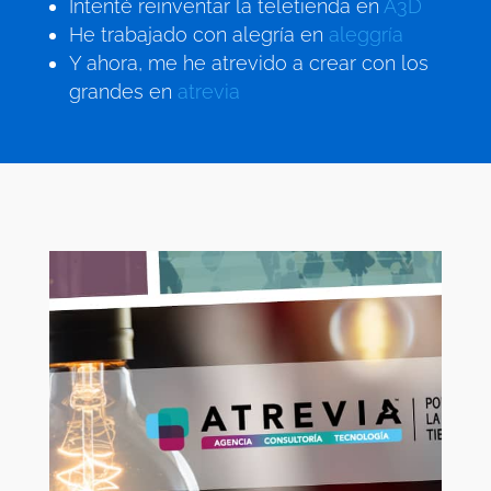
Intenté reinventar la teletienda en
A3D
He trabajado con alegría en
aleggría
Y ahora, me he atrevido a crear con los
grandes en
atrevia