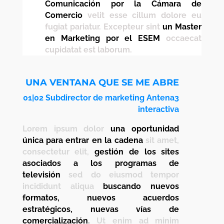
Comunicación por la Cámara de
Comercio
velit esse cillum dolore eu
fugiat pariatur. Excepteur sint
un Master
en Marketing por el ESEM
occaecat
cupidatat est laborum.
UNA VENTANA QUE SE ME ABRE
01|02 Subdirector de marketing Antena3
interactiva
Lorem ipsum dolor
una oportunidad
única para entrar en la cadena
sit amet,
consectetur elit,
gestión de los sites
asociados a los programas de
televisión
sed do eiusmod tempor
incididunt aliqua
buscando nuevos
formatos, nuevos acuerdos
estratégicos, nuevas vías de
comercialización
.
Ut enim ad minim