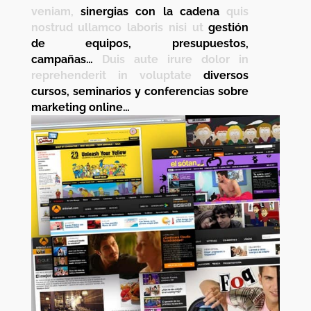
veniam,
sinergias con la cadena
quis
nostrud ullamco laboris nisi ut
gestión
de equipos, presupuestos,
campañas…
Duis aute irure dolor in
reprehenderit in voluptate
diversos
cursos, seminarios y conferencias sobre
marketing online…