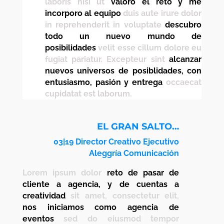
laboris nisi ut
valoro el reto y me
incorporo al equipo
duis aute irure dolor
in reprehenderit in voluptate
descubro
todo un nuevo mundo de
posibilidades
velit esse cillum dolore eu
fugiat pariatur. Excepteur sint
alcanzar
nuevos universos de posiblidades, con
entusiasmo, pasión y entrega
occaecat
cupidatat est laborum.
EL GRAN SALTO…
03|19 Director Creativo Ejecutivo
Aleggría Comunicación
Lorem ipsum dolor
reto de pasar de
cliente a agencia, y de cuentas a
creatividad
sit amet, consectetur elit,
nos iniciamos como agencia de
eventos
sed do eiusmod tempor