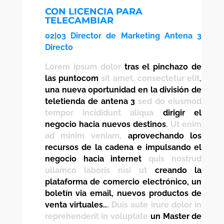
CON LICENCIA PARA
TELECAMBIAR
02|03 Director de Marketing Antena 3
Directo
Lorem ipsum dolor
tras el pinchazo de
las puntocom
sit amet, consectetur elit
,
una nueva oportunidad en la división de
teletienda de antena 3
sed do eiusmod
tempor incididunt aliqua
dirigir el
negocio hacia nuevos destinos
.
Ut enim
ad minim veniam,
aprovechando los
recursos de la cadena e impulsando el
negocio hacia internet
quis nostrud
ullamco laboris nisi ut
creando la
plataforma de comercio electrónico, un
boletín via email, nuevos productos de
venta virtuales..
.
Duis aute irure dolor in
reprehenderit in voluptate
un Master de