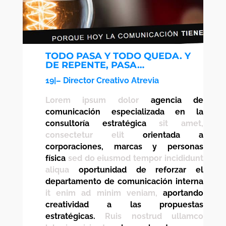
TODO PASA Y TODO QUEDA. Y
DE REPENTE, PASA…
19|– Director Creativo Atrevia
Lorem ipsum dolor
agencia de
comunicación especializada en la
consultoría estratégica
sit amet,
consectetur elit
orientada a
corporaciones, marcas y personas
física
sed do eiusmod tempor incididunt
aliqua
oportunidad de reforzar el
departamento de comunicación interna
it enim ad minim veniam,
aportando
creatividad a las propuestas
estratégicas.
Ruis nostrud ullamco