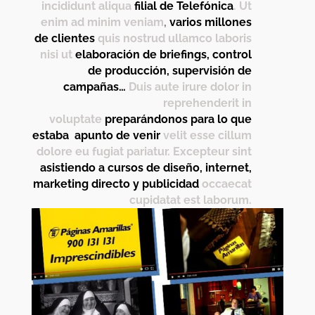
incididunt aliqua
filial de Telefónica
. Ut
enim ad minim veniam
,
varios millones
de clientes
quis nostrud ullamco laboris
nisi ut
elaboración de briefings, control
de producción, supervisión de
campañas…
Duis aute irure dolor in
reprehenderit in
voluptate
preparándonos para lo que
estaba apunto de venir
velit esse cillum
dolore eu fugiat pariatur. Excepteur sint
asistiendo a cursos de diseño, internet,
marketing directo y publicidad
occaecat
cupidatat est laborum.