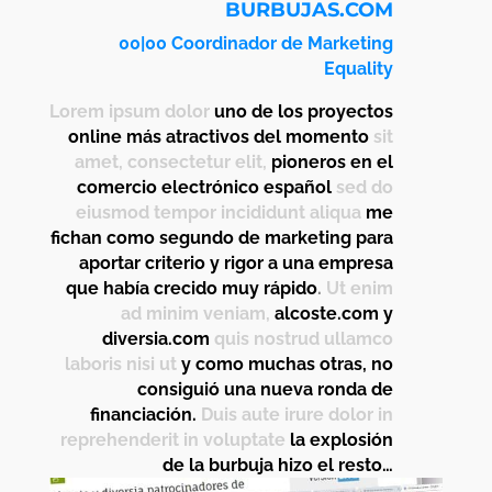
BURBUJAS.COM
00|00 Coordinador de Marketing
Equality
Lorem ipsum dolor
uno de los proyectos
online más atractivos del momento
sit
amet, consectetur elit,
pioneros en el
comercio electrónico español
sed do
eiusmod tempor incididunt aliqua
me
fichan como segundo de marketing para
aportar criterio y rigor a una empresa
que había crecido muy rápido
.
Ut enim
ad minim veniam,
alcoste.com y
diversia.com
quis nostrud ullamco
laboris nisi ut
y como muchas otras, no
consiguió una nueva ronda de
financiación.
Duis aute irure dolor in
reprehenderit in voluptate
la explosión
de la burbuja hizo el resto…