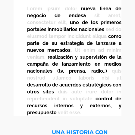
Lorem ipsum dolor
nueva linea de
negocio de endesa
sit amet,
consectetur elit,
uno de los primeros
portales inmobiliarios nacionales
sed do
eiusmod tempor incididunt aliqua
como
parte de su estrategia de lanzarse a
nuevos mercados
.
Ut enim ad minim
veniam,
realización y supervisión de la
campaña de lanzamiento en medios
nacionales (tv, prensa, radio..)
quis
nostrud ullamco laboris nisi ut
desarrollo de acuerdos estratégicos con
otros sites
duis aute irure dolor in
reprehenderit in voluptate
control de
recursos internos y externos, y
presupuesto
velit esse.
UNA HISTORIA CON