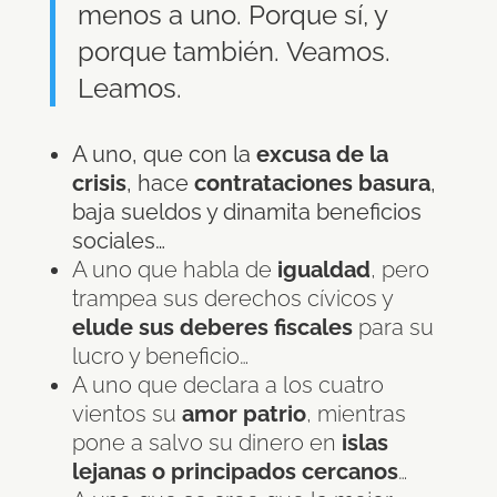
menos a uno. Porque sí, y
porque también.
Veamos.
Leamos.
A uno, que con la
excusa de la
crisis
, hace
contrataciones basura
,
baja sueldos y dinamita beneficios
sociales…
A uno que habla de
igualdad
, pero
trampea sus derechos cívicos y
elude sus deberes fiscales
para su
lucro y beneficio…
A uno que declara a los cuatro
vientos su
amor patrio
, mientras
pone a salvo su dinero en
islas
lejanas o principados cercanos
…