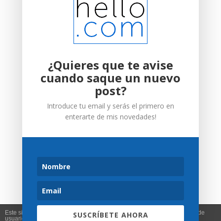
¿Quieres que te avise
cuando saque un nuevo
post?
Introduce tu email y serás el primero en
enterarte de mis novedades!
Este sitio web utiliza cookies para que usted tenga la mejor experiencia de
SUSCRÍBETE AHORA
Web desarrollada y diseñada por Misterhello | ©
usuario. Si continúa navegando está dando su consentimiento para la