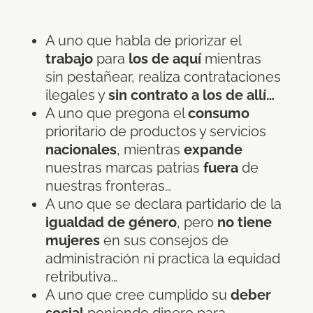
A uno que habla de priorizar el
trabajo
para
los de aquí
mientras
sin pestañear, realiza contrataciones
ilegales y
sin contrato a los de allí…
A uno que pregona el
consumo
prioritario de productos y servicios
nacionales
, mientras
expande
nuestras marcas patrias
fuera
de
nuestras fronteras…
A uno que se declara partidario de la
igualdad de género
, pero
no tiene
mujeres
en sus consejos de
administración ni practica la equidad
retributiva…
A uno que cree cumplido su
deber