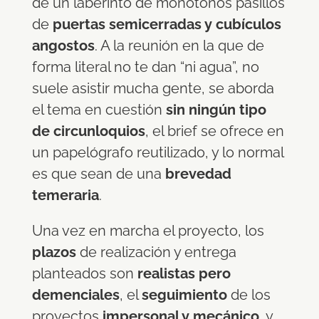
de un laberinto de monótonos pasillos
de
puertas semicerradas y cubículos
angostos
. A la reunión en la que de
forma literal no te dan “ni agua”, no
suele asistir mucha gente, se aborda
el tema en cuestión
sin ningún tipo
de circunloquios
, el brief se ofrece en
un papelógrafo reutilizado, y lo normal
es que sean de una
brevedad
temeraria
.
Una vez en marcha el proyecto, los
plazos
de realización y entrega
planteados son
realistas pero
demenciales
, el
seguimiento
de los
proyectos
impersonal y mecánico
, y