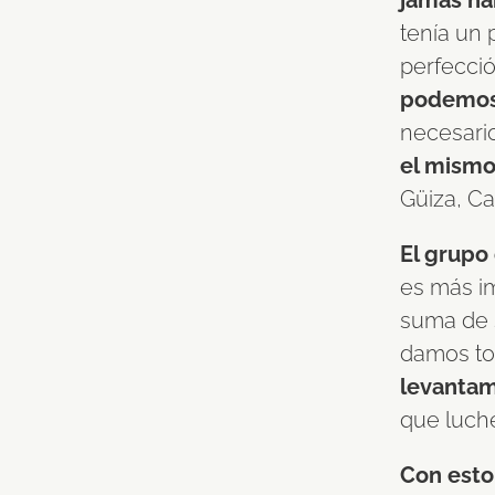
jamás ha
tenía un 
perfecci
podemos s
necesario
el mismo
Güiza, Ca
El grupo
es más i
suma de s
damos t
levantam
que luche
Con esto