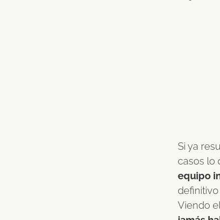
Si ya res
casos lo
equipo in
definitiv
Viendo e