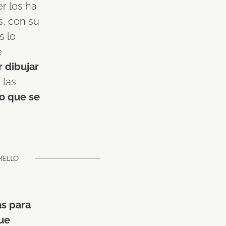
r los ha
s, con su
s lo
e
r dibujar
 las
o que se
as para
ue