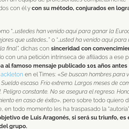
ados con él y
con su método, conjurados en logra
omo “
…ustedes han venido aquí para ganar la Eur
jores que ustedes…
” o “…
usted ha venido aquí para
a final”,
dichas con
sinceridad con convencimie
o con una petición intrínseca de afiliados a ese p
a al famoso mensaje publicado 101 años antes
hackleton
en el Times: «
Se buscan hombres para v
. Sueldo escaso. Frío extremo. Largos meses de co
. Peligro constante. No se asegura el regreso. Hono
iento en caso de éxito
», pero sobre todo quiero 
e, en todo momento les ha traspasado la “autoría”
objetivo de Luis Aragonés, si será su triunfo, es 
del grupo.