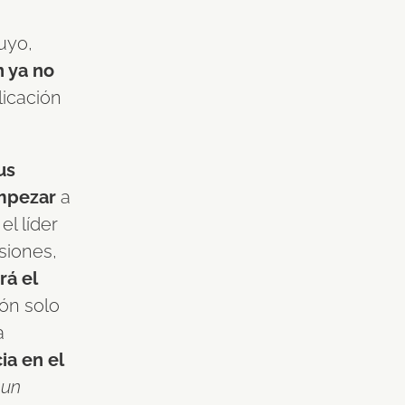
uyo,
n ya no
licación
us
empezar
a
el líder
siones,
rá el
ión solo
a
ia en el
 un