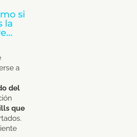
omo si
 la
e…​
e
erse a
do del
ción
ills que
tados.
ciente