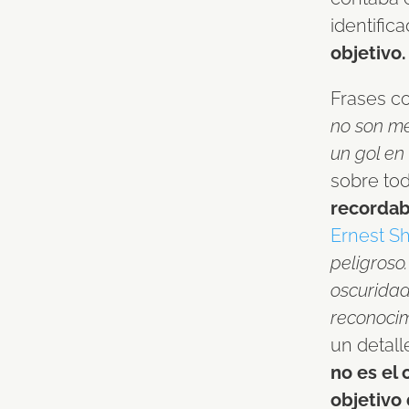
identific
objetivo.
Frases c
no son me
un gol en l
sobre tod
recordab
Ernest S
peligroso
oscuridad
reconocim
un detall
no es el 
objetivo 