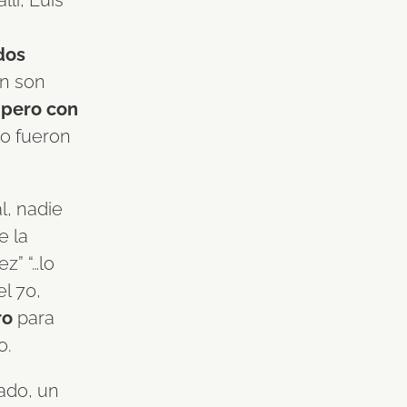
llí, Luis
dos
én son
,
pero con
o fueron
l, nadie
e la
z” “…lo
el 70,
ro
para
o.
ado, un