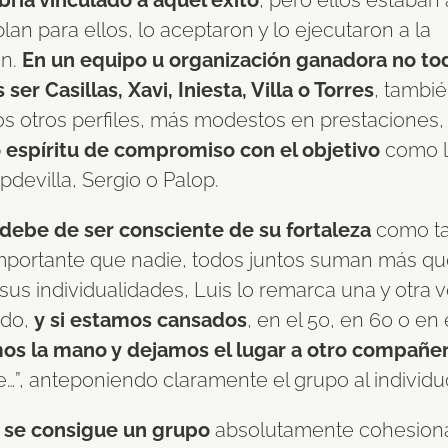
bría vinculado a aquel éxito
, pero ellos estaban a
plan para ellos, lo aceptaron y lo ejecutaron a la
ón.
En un equipo u organización ganadora no to
er Casillas, Xavi, Iniesta, Villa o Torres
, tambi
s otros perfiles, más modestos en prestaciones
 espíritu de compromiso con el objetivo
como l
pdevilla, Sergio o Palop.
 debe de ser consciente de su fortaleza
como ta
mportante que nadie, todos juntos suman más qu
us individualidades, Luis lo remarca una y otra ve
odo,
y si estamos cansados
, en el 50, en 60 o en 
os la mano y dejamos el lugar a otro compañe
…”, anteponiendo claramente el grupo al individu
 se consigue un grupo
absolutamente cohesion