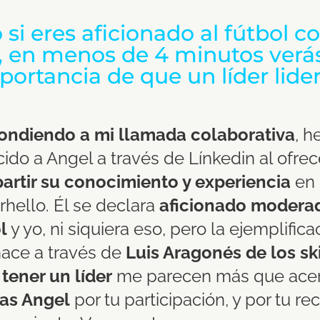
 si eres aficionado al fútbol c
, en menos de 4 minutos verás
portancia de que un líder lider
ondiendo a mi llamada colaborativa
, h
ido a Angel a través de Línkedin al ofrec
rtir su conocimiento y experiencia
en
rhello. Él se declara
aficionado modera
l
y yo, ni siquiera eso, pero la ejemplifica
ace a través de
Luis Aragonés de los sk
tener un líder
me parecen más que acer
ias Angel
por tu participación, y por tu re