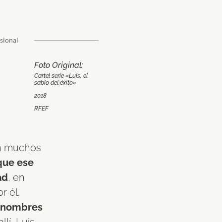
Foto Original:
Cartel serie «Luis, el
sabio del éxito»
2018
RFEF
en muchos
que ese
ad
, en
r él.
s nombres