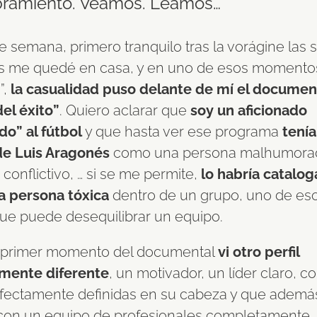
ramiento. Veamos. Leamos…
de semana, primero tranquilo tras la vorágine la
es me quedé en casa, y en uno de esos momento
”,
la casualidad puso delante de mí el document
del éxito”
. Quiero aclarar que
soy un aficionado
o” al fútbol
y que hasta ver ese programa
tenía
e Luis Aragonés
como una persona malhumora
, conflictivo, … si se me permite,
lo habría catalo
 persona tóxica
dentro de un grupo, uno de es
que puede desequilibrar un equipo.
 primer momento del documental
vi otro perfil
mente diferente
, un motivador, un líder claro, co
rfectamente definidas en su cabeza y que ademá
con un equipo de profesionales completamente