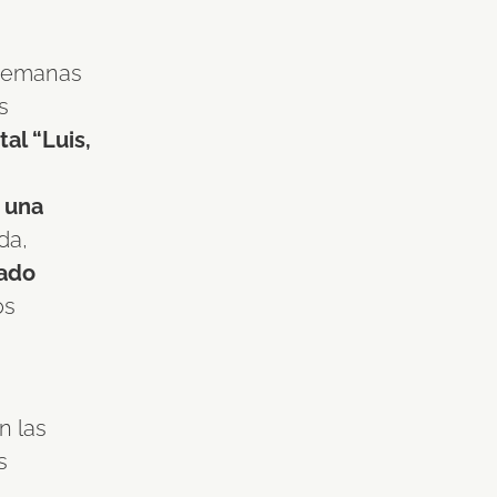
s semanas
s
al “Luis,
 una
da,
gado
os
n las
s