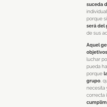
suceda d
individua
porque si
será del 
de sus ac
Aquel ge
objetivo
luchar po
pueda hac
porque
la
grupo
, 
necesita 
correcta
cumplimi