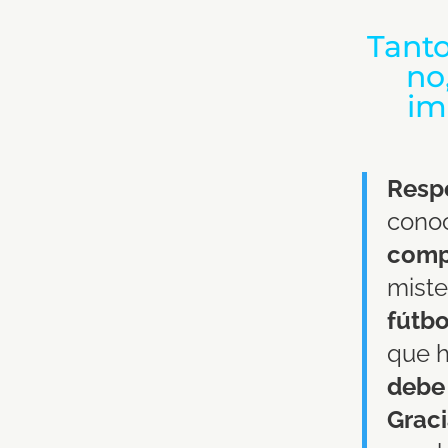
Tanto
no
im
Resp
conoc
compa
miste
fútbo
que h
debe 
Grac