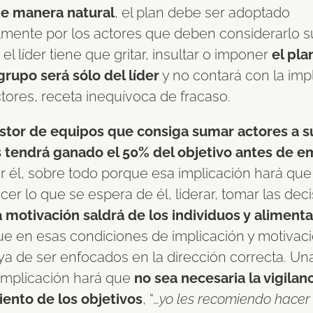
e manera natural
, el plan debe ser adoptado
lmente por los actores que deben considerarlo s
 el líder tiene que gritar, insultar o imponer
el pla
grupo será sólo del líder
y no contará con la imp
tores, receta inequívoca de fracaso.
stor de equipos que consiga sumar actores a s
s tendrá ganado el 50% del objetivo antes de 
r él, sobre todo porque esa implicación hará que 
er lo que se espera de él, liderar, tomar las deci
 motivación saldrá de los individuos y alimenta
que en esas condiciones de implicación y motivac
ya de ser enfocados en la dirección correcta. Un
 implicación hará que
no sea necesaria la vigilanc
ento de los objetivos
, “
…yo les recomiendo hacer