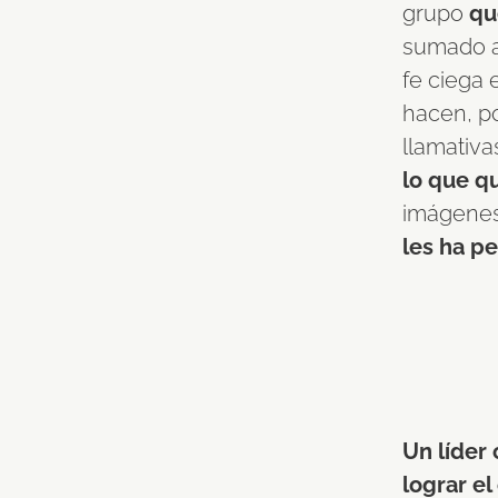
grupo
qu
sumado a
fe ciega 
hacen, po
llamativ
lo que q
imágenes
les ha p
Un líder 
lograr el