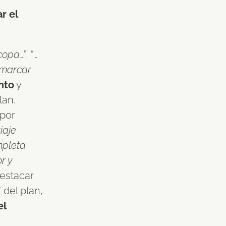
r el
ocopa…
”, “
…
 marcar
nto
y
lan,
por
iaje
mpleta
r y
destacar
 del plan,
el