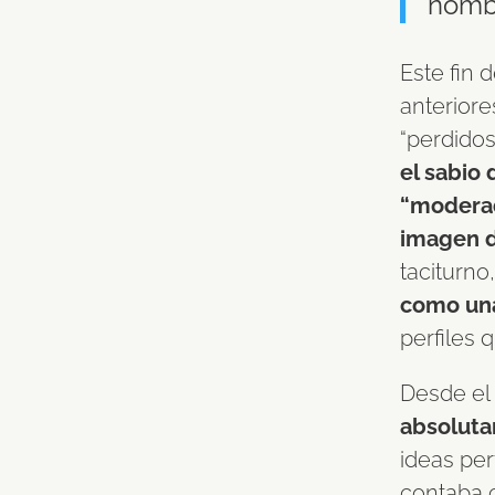
nomb
Este fin 
anterior
“perdidos
el sabio 
“moderad
imagen d
taciturno
como una
perfiles 
Desde el
absoluta
ideas pe
contaba 