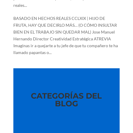
reales...
BASADO EN HECHOS REALES CCLXIX | HIJO DE
FRUTA, HAY QUE DECIRLO MÁS… (O CÓMO INSULTAR
BIEN EN EL TRABAJO SIN QUEDAR MAL) Jose Manuel
Hernando Director Creatividad Estratégica ATREVIA
Imaginas ir a quejarte a tu jefe de que tu compañero te ha
llamado papantas o...
CATEGORÍAS DEL
BLOG