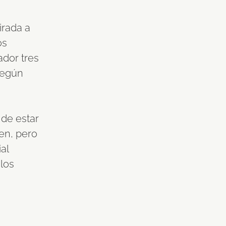
irada a
os
ador tres
 Según
 de estar
ien, pero
al
los