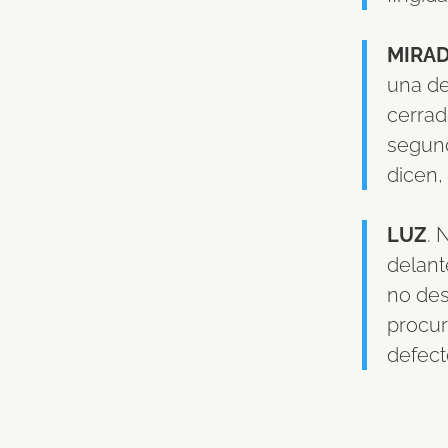
MIRA
una de
cerrad
segund
dicen,
LUZ
. 
delant
no desc
procur
defect