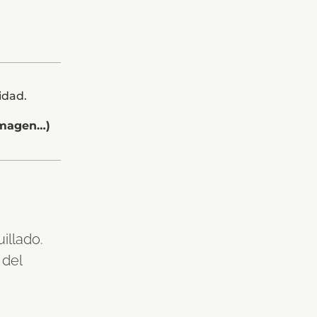
idad.
 imagen…)
illado.
 del