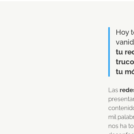
Hoy 
vanid
tu re
truc
tu mó
Las
redes
presenta
contenid
mil palab
nos ha to