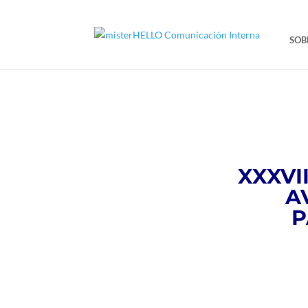
SOB
XXXVI
A
P