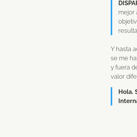
DISPA
mejor 
objeti
result
Y hasta a
se me ha
y fuera d
valor dif
Hola. 
Inter