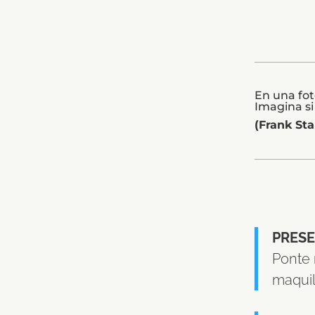
En una fot
Imagina si
(Frank St
PRESE
Ponte 
maquill