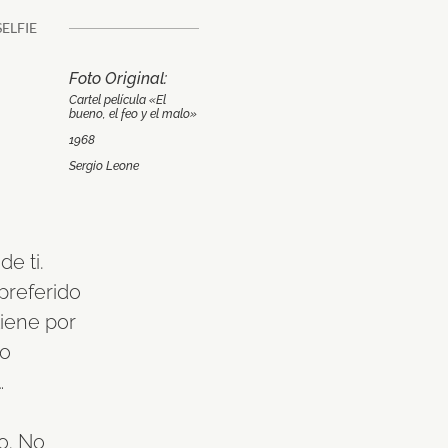
Foto Original:
Cartel película «El
bueno, el feo y el malo»
1968
Sergio Leone
e ti.
preferido
tiene por
lo
…
o. No