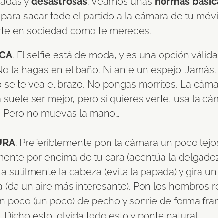
adas y
desastrosas
. Veamos unas
normas básic
para sacar todo el partido a la cámara de tu móvil
rte en sociedad como te mereces.
ICA
. El selfie está de moda, y es una opción válid
No la hagas en el baño. Ni ante un espejo. Jamás.
 se te vea el brazo. No pongas morritos. La cám
a suele ser mejor, pero si quieres verte, usa la c
l. Pero no muevas la mano…
URA
. Preferiblemente pon la cámara un poco lejo
mente por encima de tu cara (acentúa la delgadez
a sutilmente la cabeza (evita la papada) y gira un
 (da un aire más interesante). Pon los hombros r
n poco (un poco) de pecho y sonríe de forma fra
a. Dicho esto, olvida todo esto y ponte natural…