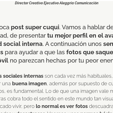
Director Creativo Ejecutivo Aleggría Comunicación
toca
post super cuqui
. Vamos a hablar d
ad, de presentar
tu mejor perfil en el av
d social interna
. A continuación unos
sen
os
para ayudar a que las
fotos que saqu
vil
no parezcan hechas por tu peor enem
 sociales internas
son cada vez más habituales,
r una
buena imagen
, además por supuesto de cu
os, es fundamental. Lo de que una imagen vale 
ras cobra todo el sentido en este mundo tan visu
cado vivir, pero
lo normal es ver fotos
descuadra