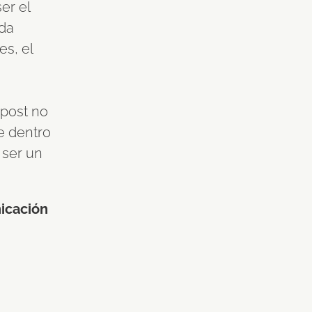
er el
ada
es, el
 post no
e dentro
 ser un
icación