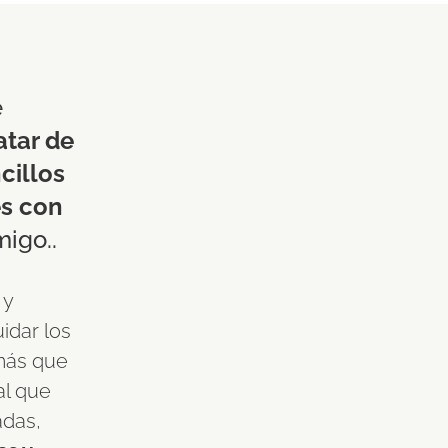
e
atar de
cillos
es con
igo..
 y
idar los
más que
al que
das,