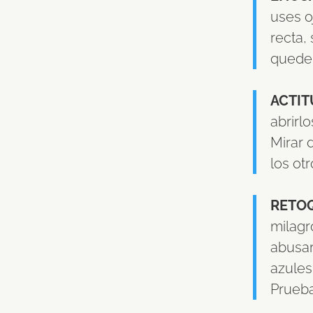
uses o
recta, 
quede 
ACTIT
abrirl
Mirar 
los ot
RETO
milagr
abusar
azules
Prueba