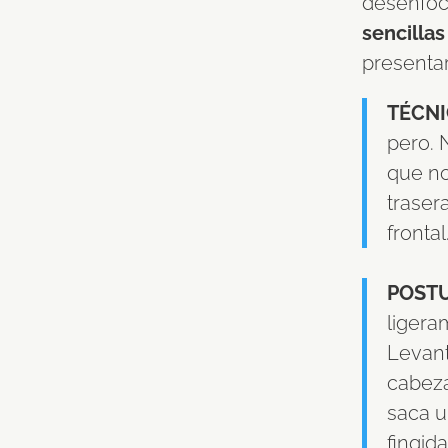
desenfoc
sencillas
presenta
TÉCN
pero. 
que no
traser
fronta
POST
ligera
Levant
cabeza
saca u
fingid