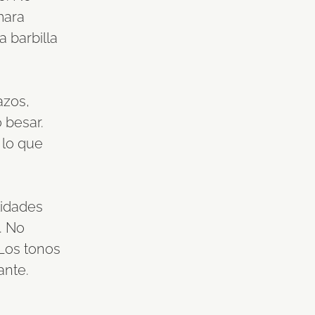
mara
a barbilla
azos,
o besar.
 lo que
ilidades
. No
 Los tonos
ante.