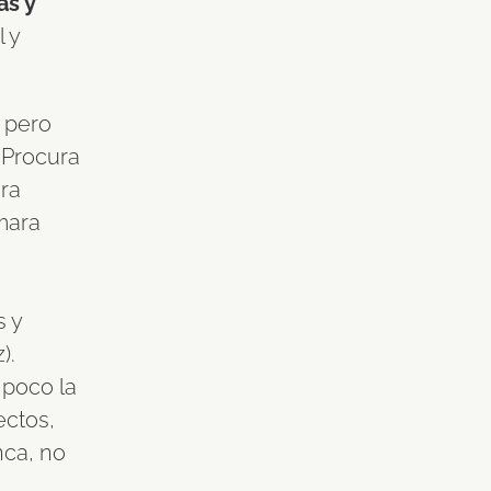
as y
 y
a pero
 Procura
ara
ámara
s y
).
 poco la
ectos,
nca, no