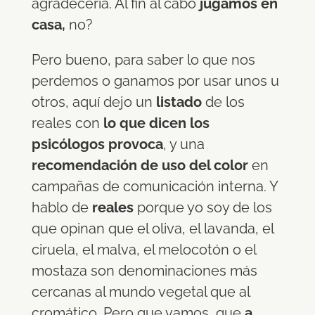
agradecería. Al fin al cabo
jugamos en
casa,
no?
Pero bueno, para saber lo que nos
perdemos o ganamos por usar unos u
otros, aquí dejo un
listado
de los
reales con
lo que dicen los
psicólogos provoca
, y una
recomendación de uso del color
en
campañas de comunicación interna. Y
hablo de
reales
porque yo soy de los
que opinan que el oliva, el lavanda, el
ciruela, el malva, el melocotón o el
mostaza son denominaciones más
cercanas al mundo vegetal que al
cromático. Pero que vamos, que
a