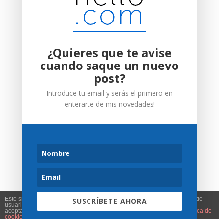
¿Quieres que te avise
cuando saque un nuevo
post?
Introduce tu email y serás el primero en
enterarte de mis novedades!
Este sitio web utiliza cookies para que usted tenga la mejor experiencia de
SUSCRÍBETE AHORA
Web desarrollada y diseñada por Misterhello | ©
usuario. Si continúa navegando está dando su consentimiento para la
aceptación de las mencionadas cookies y la aceptación de nuestra
política de
Misterhello 2019
cookies
, pinche el enlace para mayor información.