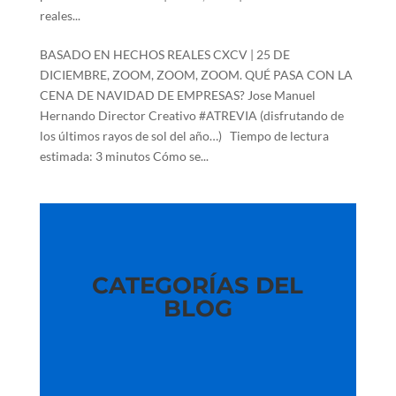
reales...
BASADO EN HECHOS REALES CXCV | 25 DE
DICIEMBRE, ZOOM, ZOOM, ZOOM. QUÉ PASA CON LA
CENA DE NAVIDAD DE EMPRESAS? Jose Manuel
Hernando Director Creativo #ATREVIA (disfrutando de
los últimos rayos de sol del año…) Tiempo de lectura
estimada: 3 minutos Cómo se...
CATEGORÍAS DEL
BLOG