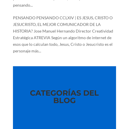
pensando...
PENSANDO PENSANDO CCLXIV | ES JESUS, CRISTO O
JESUCRISTO, EL MEJOR COMUNICADOR DE LA
HISTORIA? Jose Manuel Hernando Director Creatividad
Estratégica ATREVIA Según un algoritmo de internet de
esos que lo calculan todo, Jesus, Cristo o Jesucristo es el
personaje más...
CATEGORÍAS DEL
BLOG