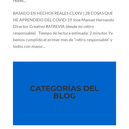
reales...
BASADO EN HECHOS REALES CLXXV | 28 COSAS QUE
HE APRENDIDO DEL COVID-19 Jose Manuel Hernando
Director Creativo #ATREVIA (desde mi retiro
responsable) Tiempo de lectura estimada: 2 minutos Ya
hemos cumplido el primer mes de “retiro responsable” y
todos con mayor...
CATEGORÍAS DEL
BLOG