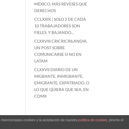
MÉXICO, MÁS REVESES QUE
DERECHOS
CCLXXIX | SOLO 2 DE CADA
10 TRABAJADORES SON
FIELES. Y BAJANDO…
CLXXVIII CRICRICRILANDIA.
UN POST SOBRE
COMUNICARSE O NO EN
LATAM
CLXXVII DIARIO DE UN
MIGRANTE, INMIGRANTE,
EMIGRANTE, EXPATRIADO, O
LO QUE QUIERA QUE SEA, EN
CDMX
as mencionadas cookies y la aceptación de nuestra
política de cookies
, pinche el