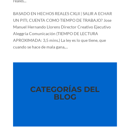
reales...
BASADO EN HECHOS REALES CXLII | SALIR A ECHAR
UN PITI, CUENTA COMO TIEMPO DE TRABAJO? Jose
Manuel Hernando Llorens Director Creativo Ejecutivo
Aleggria Comunicación (TIEMPO DE LECTURA
APROXIMADA: 3,5 mins.) La ley es lo que tiene, que
cuando se hace de mala gana,...
CATEGORÍAS DEL
BLOG