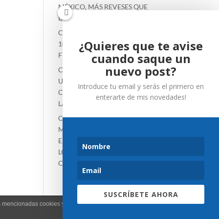
MÉXICO, MÁS REVESES QUE
DERECHOS
CCLXXIX | SOLO 2 DE CADA
¿Quieres que te avise
10 TRABAJADORES SON
cuando saque un
FIELES. Y BAJANDO…
nuevo post?
CLXXVIII CRICRICRILANDIA.
UN POST SOBRE
Introduce tu email y serás el primero en
COMUNICARSE O NO EN
enterarte de mis novedades!
LATAM
CLXXVII DIARIO DE UN
MIGRANTE, INMIGRANTE,
EMIGRANTE, EXPATRIADO, O
LO QUE QUIERA QUE SEA, EN
CDMX
SUSCRÍBETE AHORA
as mencionadas cookies y la aceptación de nuestra
política de cookies
, pinche el