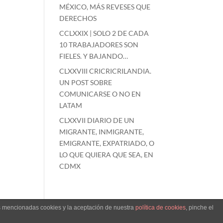
MÉXICO, MÁS REVESES QUE
DERECHOS
CCLXXIX | SOLO 2 DE CADA
10 TRABAJADORES SON
FIELES. Y BAJANDO…
CLXXVIII CRICRICRILANDIA.
UN POST SOBRE
COMUNICARSE O NO EN
LATAM
CLXXVII DIARIO DE UN
MIGRANTE, INMIGRANTE,
EMIGRANTE, EXPATRIADO, O
LO QUE QUIERA QUE SEA, EN
CDMX
as mencionadas cookies y la aceptación de nuestra
política de cookies
, pinche el