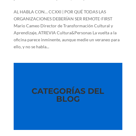
AL HABLA CON… CCXXI | POR QUÉ TODAS LAS
ORGANIZACIONES DEBERÍAN SER REMOTE-FIRST
Mario Cameo Director de Transformación Cultural y
Aprendizaje, ATREVIA Cultura&Personas La vuelta a la
oficina parece inminente, aunque medie un veraneo para
ello, y no se habla...
CATEGORÍAS DEL
BLOG