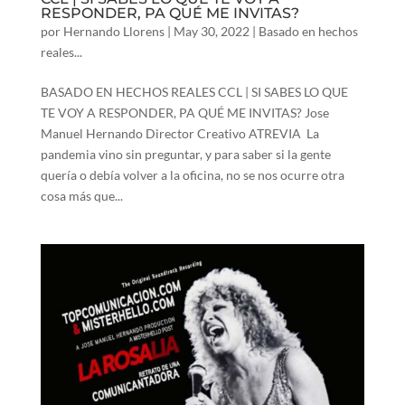
RESPONDER, PA QUÉ ME INVITAS?
por
Hernando Llorens
|
May 30, 2022
|
Basado en hechos
reales...
BASADO EN HECHOS REALES CCL | SI SABES LO QUE
TE VOY A RESPONDER, PA QUÉ ME INVITAS? Jose
Manuel Hernando Director Creativo ATREVIA La
pandemia vino sin preguntar, y para saber si la gente
quería o debía volver a la oficina, no se nos ocurre otra
cosa más que...